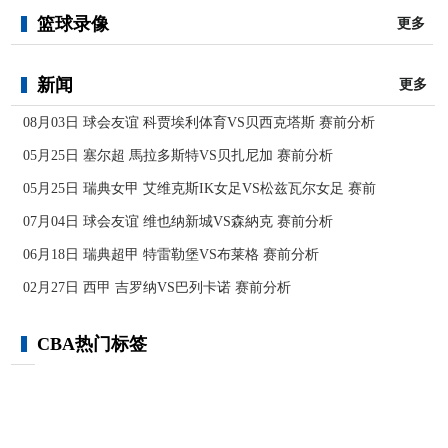
篮球录像
更多
新闻
更多
08月03日 球会友谊 科贾埃利体育VS贝西克塔斯 赛前分析
05月25日 塞尔超 馬拉多斯特VS贝扎尼加 赛前分析
05月25日 瑞典女甲 艾维克斯IK女足VS松兹瓦尔女足 赛前
07月04日 球会友谊 维也纳新城VS森納克 赛前分析
06月18日 瑞典超甲 特雷勒堡VS布莱格 赛前分析
02月27日 西甲 吉罗纳VS巴列卡诺 赛前分析
CBA热门标签