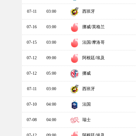
07-11
03:00
西班牙
07-16
03:00
挪威/英格兰
07-15
03:00
法国/摩洛哥
07-12
09:00
阿根廷/埃及
07-12
05:00
挪威
07-11
03:00
西班牙
07-10
04:00
法国
07-08
04:00
瑞士
07-12
09:00
阿根廷/埃及