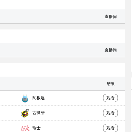
直播间
直播间
结果
阿根廷
观看
西班牙
观看
瑞士
观看