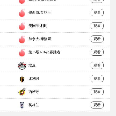
墨西哥/英格兰
观看
美国/比利时
观看
加拿大/摩洛哥
观看
第15场1/16决赛胜者
观看
埃及
观看
比利时
观看
西班牙
观看
英格兰
观看