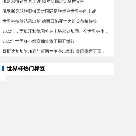
俄足总撤销禁赛上诉 俄罗斯确定无缘世界杯
俄罗斯足球联盟撤回对国际足联暂停世界杯的上诉
世界杯抽签结果出炉 德西日陷死亡之组英荷抽好签
2022年，西班牙和德国将在卡塔尔参加同一个世界杯小组赛
2022年世界杯小组赛抽签将于周五举行
哥斯达黎加附加赛与新西兰争夺出线权 美国墨西哥晋级世界杯正赛
世界杯热门标签