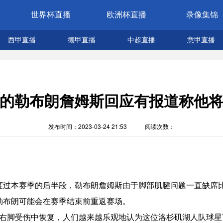
世界杯直播
欧洲杯直播
录像集锦
西甲直播
德甲直播
中超直播
意甲直播
的勒布朗詹姆斯回应有报道称他
发布时间：2023-03-24 21:53
阅读次数：
度过本赛季的后半段，勒布朗詹姆斯由于脚部肌腱问题一直缺席
，称勒布朗可能会在赛季结束前重返赛场。
在从右脚受伤中恢复，人们越来越乐观地认为这位洛杉矶湖人队球