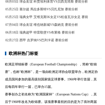
08月03日 球会友谊 科贾埃利体育VS贝西克塔斯 赛前分析
05月25日 塞尔超 馬拉多斯特VS贝扎尼加 赛前分析
05月25日 瑞典女甲 艾维克斯IK女足VS松兹瓦尔女足 赛前
07月04日 球会友谊 维也纳新城VS森納克 赛前分析
06月18日 瑞典超甲 特雷勒堡VS布莱格 赛前分析
02月27日 西甲 吉罗纳VS巴列卡诺 赛前分析
欧洲杯热门标签
欧洲足球锦标赛（European Football Championship），简称“欧锦
赛”，也称“欧洲杯”，是一项由欧洲足球协会联盟举办，欧洲足协
成员国间参加的最高级别国家级足球赛事。1960年举行首届，其
后每四年举行一届，已举办15届。
赛事创办之初名称为“欧洲国家杯”（European Nations Cup），其
后于1968年改名为欧锦赛。该项赛事最初的目的是为了填补两届