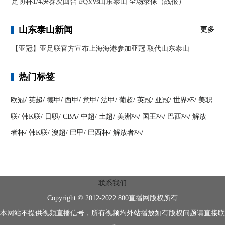
足协杯1/4决赛次回合 武汉vs山东泰山 全场录像（战报）
山东泰山新闻
更多
【亚冠】亚足联官方宣布上海海港参加亚冠 取代山东泰山
热门标签
欧冠
/
英超
/
德甲
/
西甲
/
意甲
/
法甲
/
葡超
/
英冠
/
亚冠
/
世界杯
/
美职
联
/
韩K联
/
日职
/
CBA
/
中超
/
土超
/
美洲杯
/
国王杯
/
巴西杯
/
解放
者杯
/
韩K联
/
澳超
/
巴甲
/
巴西杯
/
解放者杯
/
联系我们
Copyright © 2012-2022 800直播网版权所有
本网站不提供视频直播信号，所有视频均外站播放如有版权问题请直接联