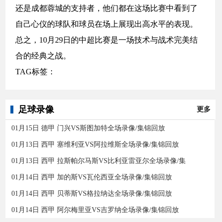
还是成都蓉城的支持者，他们都在这场比赛中看到了
自己心仪的球队和球员在场上展现出高水平的表现。
总之，10月29日的中超比赛是一场技术与战术完美结
合的经典之战。
TAG标签：
足球录像
更多
01月15日 德甲 门兴VS斯图加特全场录像/集锦回放
01月13日 西甲 塞维利亚VS阿拉维斯全场录像/集锦回放
01月13日 西甲 拉斯帕尔马斯VS比利亚雷亚尔全场录像/集
01月14日 西甲 加的斯VS瓦伦西亚全场录像/集锦回放
01月14日 西甲 贝蒂斯VS格拉纳达全场录像/集锦回放
01月14日 西甲 阿尔梅里亚VS吉罗纳全场录像/集锦回放