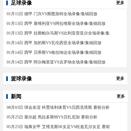
足球录像
更多
01月15日 德甲 门兴VS斯图加特全场录像/集锦回放
01月13日 西甲 塞维利亚VS阿拉维斯全场录像/集锦回放
01月13日 西甲 拉斯帕尔马斯VS比利亚雷亚尔全场录像/集
01月14日 西甲 加的斯VS瓦伦西亚全场录像/集锦回放
01月14日 西甲 贝蒂斯VS格拉纳达全场录像/集锦回放
01月14日 西甲 阿尔梅里亚VS吉罗纳全场录像/集锦回放
篮球录像
更多
新闻
更多
08月03日 球会友谊 科贾埃利体育VS贝西克塔斯 赛前分析
05月25日 塞尔超 馬拉多斯特VS贝扎尼加 赛前分析
05月25日 瑞典女甲 艾维克斯IK女足VS松兹瓦尔女足 赛前