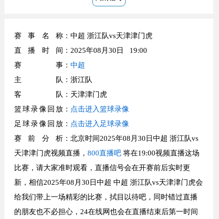
赛事名称
：中超 浙江队vs天津津门虎
直播时间
：2025年08月30日 19:00
赛事
：
中超
主队
：浙江队
客队
：天津津门虎
篮球录像回放
：
点击进入篮球录像
足球录像回放
：
点击进入足球录像
赛前分析
：北京时间2025年08月30日中超 浙江队vs
天津津门虎视频直播，
800直播吧
将在19:00视频直播这场
比赛，请大家准时观看，直播信号会在开赛前后实时更
新，相信2025年08月30日中超 中超 浙江队vs天津津门虎会
给我们带上一场精彩的比赛，拭目以待吧，同时错过直播
的朋友也不必担心，24在线网也会在直播结束后第一时间